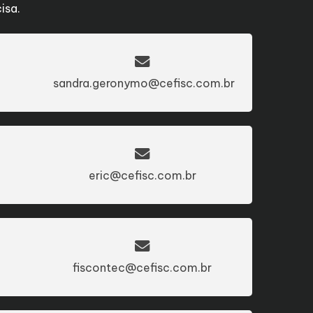
isa.
sandra.geronymo@cefisc.com.br
eric@cefisc.com.br
fiscontec@cefisc.com.br