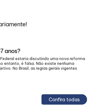
ariamente!
0
67 anos?
Federal estaria discutindo uma nova reforma
agost
no entanto, é falsa. Não existe nenhuma
vo. No Brasil, as regras gerais vigentes
202
Confira todas