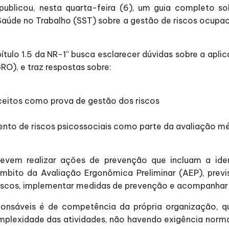
publicou, nesta quarta-feira (6), um guia completo s
 Saúde no Trabalho (SST) sobre a gestão de riscos ocupac
ítulo 1.5 da NR-1” busca esclarecer dúvidas sobre a ap
O), e traz respostas sobre:
eitos como prova de gestão dos riscos
to de riscos psicossociais como parte da avaliação mé
vem realizar ações de prevenção que incluam a ident
 âmbito da Avaliação Ergonômica Preliminar (AEP), prev
r riscos, implementar medidas de prevenção e acompanha
ponsáveis é de competência da própria organização, qu
lexidade das atividades, não havendo exigência normati