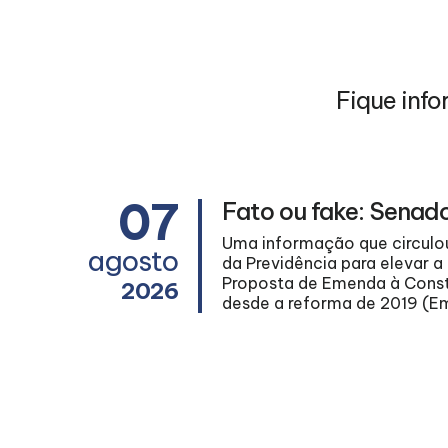
Fique info
07
al do
Fato ou fake: Senad
Uma informação que circulou
agosto
da Previdência para elevar a
 vêm
Proposta de Emenda à Consti
 histórico
2026
desde a reforma de 2019 (Em
cia, a