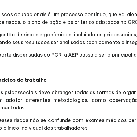
iscos ocupacionais é um processo contínuo, que vai al
de riscos, o plano de ação e os critérios adotados no GR
estão de riscos ergonômicos, incluindo os psicossociais
endo seus resultados ser analisados tecnicamente e int
orte dispensadas do PGR, a AEP passa a ser o principal
odelos de trabalho
os psicossociais deve abranger todas as formas de organ
m adotar diferentes metodologias, como observação
damentadas.
sses riscos não se confunde com exames médicos perió
clínico individual dos trabalhadores.