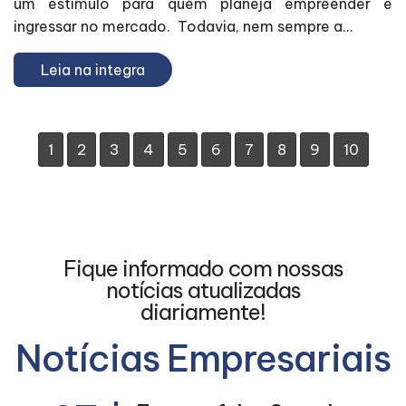
um estímulo para quem planeja empreender e
ingressar no mercado. Todavia, nem sempre a...
Leia na integra
1
2
3
4
5
6
7
8
9
10
Fique informado com nossas
notícias atualizadas
diariamente!
Notícias Empresariais